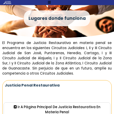
Atención:
Este
sitio
Lugares donde funciona
cuenta
con
un
sistema
El Programa de Justicia Restaurativa en materia penal se
de
encuentra en los siguientes Circuitos Judiciales: I, II y III Circuito
accesibilidad.
Judicial de San José, Puntarenas, Heredia, Cartago, I y III
Circuito Judicial de Alajuela, I y II Circuito Judicial de la Zona
Sur, I y II Circuito Judicial de la Zona Atlántica, I Circuito Judicial
de Guanacaste. Sin perjuicio de que en un futuro, amplíe su
competencia a otros Circuitos Judiciales.
Justicia Penal Restaurativa
Ir A Página Principal De Justicia Restaurativa En
Materia Penal