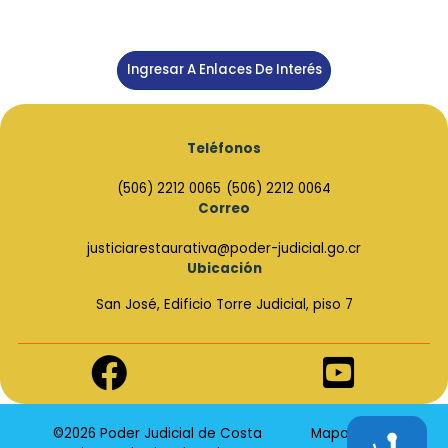
Ingresar A Enlaces De Interés
Teléfonos
(506) 2212 0065
(506) 2212 0064
Correo
justiciarestaurativa@poder-judicial.go.cr
Ubicación
San José, Edificio Torre Judicial, piso 7
Enlace
Enlace
de
de
Facebook
Youtube
©2026 Poder Judicial de Costa
Mapa de Sitio
Accesibilidad