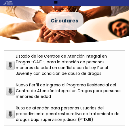
Atención:
Este
sitio
Circulares
cuenta
con
un
sistema
de
Listado de los Centros de Atención Integral en
accesibilidad.
Drogas -CAID-, para la atención de personas
menores de edad en conflicto con la Ley Penal
Juvenil y con condición de abuso de drogas
Nuevo Perfil de Ingreso al Programa Residencial del
Centro de Atención Integral en Drogas para personas
menores de edad
Ruta de atención para personas usuarias del
procedimiento penal restaurativo de tratamiento de
drogas bajo supervisión judicial (PTDJR)