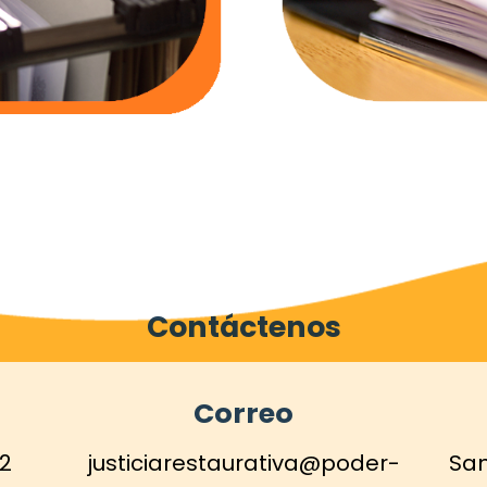
Contáctenos
Correo
12
justiciarestaurativa@poder-
San