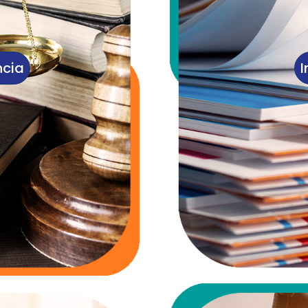
ncia
I