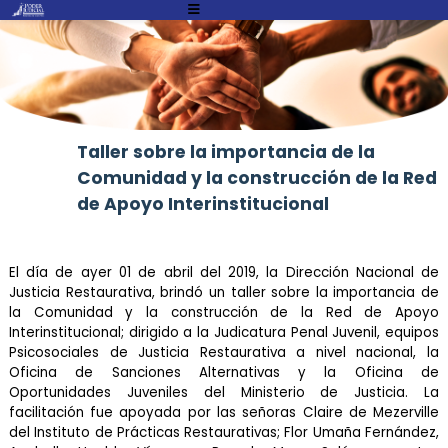
Atención:
Este
sitio
cuenta
con
un
Taller sobre la importancia de la
sistema
Comunidad y la construcción de la Red
de
accesibilidad.
de Apoyo Interinstitucional
El día de ayer 01 de abril del 2019, la Dirección Nacional de
Justicia Restaurativa, brindó un taller sobre la importancia de
la Comunidad y la construcción de la Red de Apoyo
Interinstitucional; dirigido a la Judicatura Penal Juvenil, equipos
Psicosociales de Justicia Restaurativa a nivel nacional, la
Oficina de Sanciones Alternativas y la Oficina de
Oportunidades Juveniles del Ministerio de Justicia. La
facilitación fue apoyada por las señoras Claire de Mezerville
del Instituto de Prácticas Restaurativas; Flor Umaña Fernández,