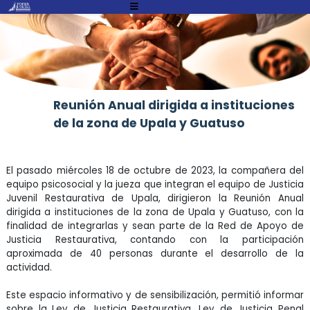
Atención:
Este
sitio
cuenta
con
un
Reunión Anual dirigida a instituciones
sistema
de la zona de Upala y Guatuso
de
accesibilidad.
El pasado miércoles 18 de octubre de 2023, la compañera del
equipo psicosocial y la jueza que integran el equipo de Justicia
Juvenil Restaurativa de Upala, dirigieron la Reunión Anual
dirigida a instituciones de la zona de Upala y Guatuso, con la
finalidad de integrarlas y sean parte de la Red de Apoyo de
Justicia Restaurativa, contando con la participación
aproximada de 40 personas durante el desarrollo de la
actividad.
Este espacio informativo y de sensibilización, permitió informar
sobre la Ley de Justicia Restaurativa, Ley de Justicia Penal