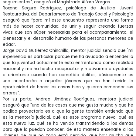
seguimientos”, aseguró el Magistrado Alfaro Vargas.
Roxana Segura Rodríguez, psicóloga de Justicia Juvenil
Restaurativa, del Departamento de Trabajo Social y Psicología
aseguró que “para mí este encuentro representa una forma
más de hacer comunidad, de unir y seguir creando fuerzas
vivas que son súper necesarias para el acompañamiento, el
bienestar y el desarrollo humano de las personas menores de
edad”.
Jorge David Gutiérrez Chinchilla, mentor judicial señaló que "mi
experiencia es particular porque me ha ayudado a entender lo
que la juventud actualmente está enfrentando como realidad
nacional y me ha hecho recapacitar y motivarme a ayudarles
a orientarse cuando han cometido delitos, básicamente es
una orientación a aquellos jóvenes que no han tenido la
oportunidad de hacer las cosas bien y quieren enmendar sus
errores".
Por su parte, Andrea Jiménez Rodríguez, mentora judicial
aseguró que "una de las cosas que me gusta mucho y que he
podido proyectarlo es a que la gente también entienda qué
es la mentoría judicial, qué es este programa nuevo, qué es
esta nueva luz, qué se ha venido transmitiendo a los demás
para que lo puedan conocer, de esa manera enseñarle a los
jóvenes de que no todo está perdido, que hay mucho que