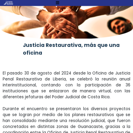
Atención:
Este
sitio
cuenta
con
un
Justicia Restaurativa, más que una
sistema
oficina
de
accesibilidad.
El pasado 30 de agosto del 2024 desde la Oficina de Justicia
Penal Restaurativa de Liberia, se celebró la reunión anual
interinstitucional, contando con la participación de 36
instituciones que se enlazaron de manera virtual, con las
diferentes jefaturas del Poder Judicial de Costa Rica.
Durante el encuentro se presentaron los diversos proyectos
que se logran por medio de los planes restaurativos que se
han consolidado mediante una resolución judicial, que fueron
concretados en distintas zonas de Guanacaste, gracias a la
coordinación entre la Oficina de Justicia Penal Restaurativa de