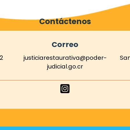
Contáctenos
Correo
12
justiciarestaurativa@poder-
San
judicial.go.cr
Enlace
de
Instagram