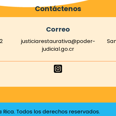
Contáctenos
Correo
12
justiciarestaurativa@poder-
San
judicial.go.cr
Enlace
de
Instagram
a Rica. Todos los derechos reservados.