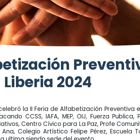
abetización Prevent
 Liberia 2024
lebró la II Feria de Alfabetización Preventiva e
acando CCSS, IAFA, MEP, OIJ, Fuerza Publica, P
liativos, Centro Cívico para La Paz, Profe Comuni
Ana, Colegio Artístico Felipe Pérez, Escuela
ta ultima siendo sede del evento.