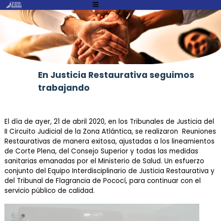
Atención:
Este
sitio
cuenta
con
un
En Justicia Restaurativa seguimos
sistema
trabajando
de
accesibilidad.
El día de ayer, 21 de abril 2020, en los Tribunales de Justicia del
II Circuito Judicial de la Zona Atlántica, se realizaron Reuniones
Restaurativas de manera exitosa, ajustadas a los lineamientos
de Corte Plena, del Consejo Superior y todas las medidas
sanitarias emanadas por el Ministerio de Salud. Un esfuerzo
conjunto del Equipo Interdisciplinario de Justicia Restaurativa y
del Tribunal de Flagrancia de Pococí, para continuar con el
servicio público de calidad.