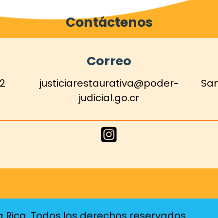
Contáctenos
Correo
12
justiciarestaurativa@poder-
San
judicial.go.cr
Enlace
de
Instagram
a Rica. Todos los derechos reservados.